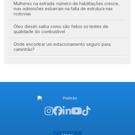
Mulheres na estrada: número de habilitações cresce,
mas admissões esbarram na falta de estrutura nas
rodovias
Óleo diesel: saiba como são feitos os testes de
qualidade do combustível
Onde encontrar um estacionamento seguro para
caminhão?
Pontos de apoio na estrada: o que os caminhoneiros
priorizam nos locais de parada?
Raio-X das rodovias brasileiras: O que diz a nova
Pesquisa CNT e quais os impactos no transporte de
cargas
Rota Bioceânica: Tudo o que você precisa saber sobre
o corredor que liga o Brasil ao Pacífico
Transporte de cargas indivisíveis: desafios,
curiosidades e a importância de uma operação
especializada