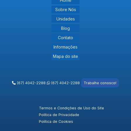
Home
Transporte de grãos: a logística que movimenta o
Sobre Nós
agronegócio brasileiro
Unidades
Transporte de produtos perigosos: gestão de riscos e
Blog
conformidade na estrada
Contato
Informações
Mapa do site
(67) 4042-2288
(67) 4042-2288
Trabalhe conosco!
Termos e Condições de Uso do Site
Política de Privacidade
Política de Cookies