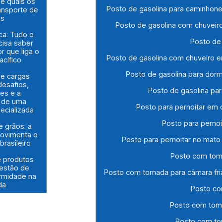
e quais os
Posto de gasolina para caminhon
ansporte de
as
Posto de gasolina com chuveir
ca: Tudo o
Posto de
cisa saber
r que liga o
Posto de gasolina com chuveiro 
acífico
Posto de gasolina para dorm
de cargas
 desafios,
Posto de gasolina pa
des e a
a de uma
Posto para pernoitar em
ecializada
Posto para perno
e grãos: a
movimenta o
Posto para pernoitar no mato
brasileiro
Posto com tom
e produtos
gestão de
Posto com tomada para câmara fri
ormidade na
da
Posto co
Posto com toma
Posto com to