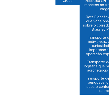
CBA 2
Pesquisa CNT 
impactos no tr
carg
Rota Bioceâni
que você pre
sobre o corredo
Brasil ao P
Transporte 
indivisíveis:
curiosida
importânci
operação esp
Transporte d
logística que 
agronegócio 
Transporte d
perigosos: 
riscos e conf
estra