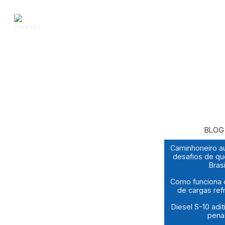
BLOG
Caminhoneiro a
desafios de q
Brasi
Como funciona 
de cargas ref
Diesel S-10 adit
pena