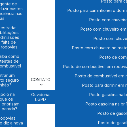
Posto para c
igente de
duzir custos
Posto para caminhoneiro dorm
iciência nas
das
Posto com chuveir
 estrada:
Posto com chuveiro em
bilitações
admissões
Posto com chuve
 falta de
s rodovias
Posto com chuveiro no mato
saiba como
Posto de com
 testes de
combustível
Posto de combustível em rodovi
trar um
Posto de combustível em 
CONTATO
to seguro
inhão?
Posto para dormir em 
apoio na
Ouvidoria:
Posto gasolina na b
 que os
LGPD
 priorizam
Posto gasolina na br
e parada?
Posto de gasol
rodovias
Posto de gaso
ue diz a nova