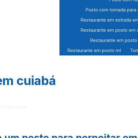
Posto com tomada para c
Restaurante em estrada e
Restaurante em posto em
Restaurante em posto
Restaurante em posto mt
Tom
 em cuiabá
e um
posto para pernoitar em