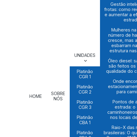
Gestão intel
frotas: como re
e aumentar a ef
estra
Mulheres na
número de ha
cresce, mas 
esbarram na
estrutura na
UNIDADES
Óleo diesel: 
são feitos os
qualidade do 
Platinão
CGR 1
Onde encon
estacionamen
Platinão
para cam
CGR 2
SOBRE
HOME
NÓS
Pontos de 
Platinão
estrada: o
CGR 3
caminhoneiros
Platinão
nos locais d
CBA 1
Raio-X das 
Platinão
brasileiras: O q