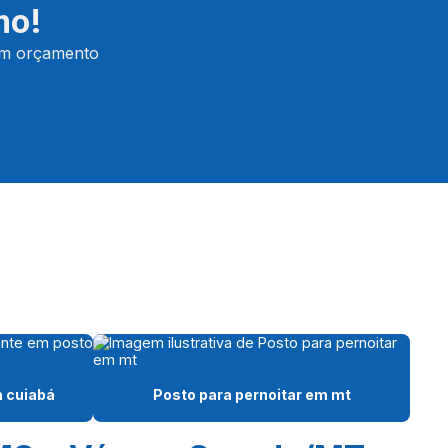
mo!
Posto de combustível em rodovia
 um orçamento
Posto de combustível em rodovia em campo
grande
Posto de combustível em rodovia em cuiabá
Posto de combustível em rodovia em ms
Posto de combustível em rodovia mt
Posto para dormir em campo grande
Posto para dormir em ms
Posto para dormir no mato grosso do sul
Posto gasolina na br 163
 cuiabá
Posto para pernoitar em mt
Posto gasolina na br 163 em cuiabá