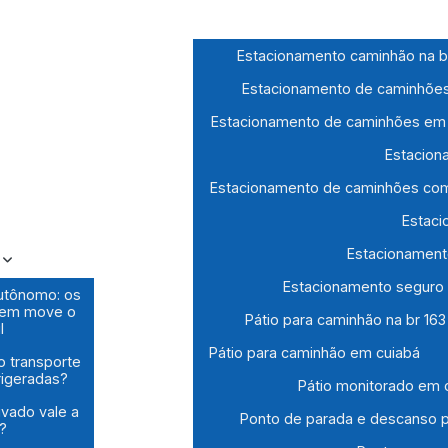
Estacionamento caminhão na b
Estacionamento de caminhõe
Estacionamento de caminhões em
Estacion
Estacionamento de caminhões co
Estac
Estacionament
Estacionamento seguro
utônomo: os
uem move o
Pátio para caminhão na br 16
l
Pátio para caminhão em cuiabá
o transporte
rigeradas?
Pátio monitorado em
ivado vale a
Ponto de parada e descanso 
?