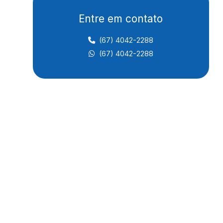
Estacionamento de caminhões no mato grosso do
sul
Entre em contato
Estacionamento seguro para caminhão
(67) 4042-2288
Pátio para caminhão na br 163
(67) 4042-2288
Pátio para caminhão na br 163 em cuiabá
Pátio para caminhão em campo grande
Pátio para caminhão em cuiabá
Pátio para caminhão em ms
Pátio para caminhão em mt
Pátio monitorado em campo grande
Pátio monitorado em cuiabá
Ponto de parada e descanso para caminhoneiros