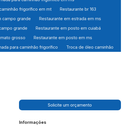
aminhão frigorífico em mt
Restaurante br 163
m campo grande
Restaurante em estrada em ms
 campo grande
Restaurante em posto em cuiabá
 mato grosso
Restaurante em posto em ms
ada para caminhão frigorífico
Troca de óleo caminhão
Solicite um orçamento
Informações